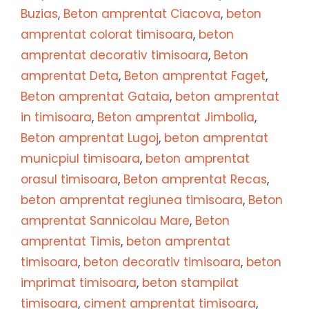
Buzias
,
Beton amprentat Ciacova
,
beton
amprentat colorat timisoara
,
beton
amprentat decorativ timisoara
,
Beton
amprentat Deta
,
Beton amprentat Faget
,
Beton amprentat Gataia
,
beton amprentat
in timisoara
,
Beton amprentat Jimbolia
,
Beton amprentat Lugoj
,
beton amprentat
municpiul timisoara
,
beton amprentat
orasul timisoara
,
Beton amprentat Recas
,
beton amprentat regiunea timisoara
,
Beton
amprentat Sannicolau Mare
,
Beton
amprentat Timis
,
beton amprentat
timisoara
,
beton decorativ timisoara
,
beton
imprimat timisoara
,
beton stampilat
timisoara
,
ciment amprentat timisoara
,