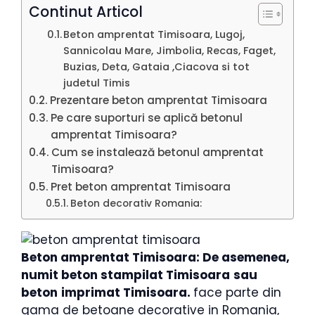
Continut Articol
Beton amprentat Timisoara, Lugoj,
Sannicolau Mare, Jimbolia, Recas, Faget,
Buzias, Deta, Gataia ,Ciacova si tot
judetul Timis
Prezentare beton amprentat Timisoara
Pe care suporturi se aplică betonul
amprentat Timisoara?
Cum se instalează betonul amprentat
Timisoara?
Pret beton amprentat Timisoara
Beton decorativ Romania:
Beton amprentat Timisoara: De asemenea,
numit beton stampilat
Timisoara
sau
beton
imprimat
Timisoara
.
face parte din
gama de betoane decorative in Romania,