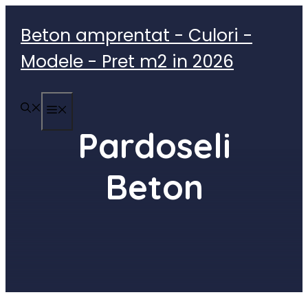
Sari
la
Beton amprentat - Culori -
conținut
Modele - Pret m2 in 2026
MENIU
Pardoseli
Beton