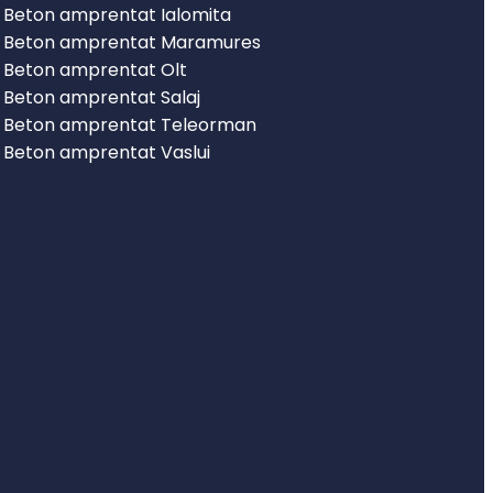
Beton amprentat Ialomita
Beton amprentat Maramures
Beton amprentat Olt
Beton amprentat Salaj
Beton amprentat Teleorman
Beton amprentat Vaslui