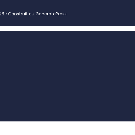
26
• Construit cu
GeneratePress