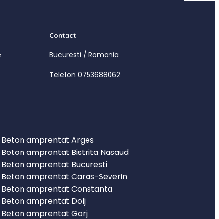
Contact
e
Bucuresti / Romania
Telefon 0753688062
Beton amprentat Arges
Beton amprentat Bistrita Nasaud
Beton amprentat Bucuresti
Beton amprentat Caras-Severin
Beton amprentat Constanta
Beton amprentat Dolj
Beton amprentat Gorj