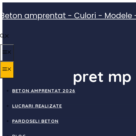
Sari
la
Beton amprentat - Culori - Modele 
conținut
MENIU
MENIU
pret mp
BETON AMPRENTAT 2026
LUCRARI REALIZATE
PARDOSELI BETON