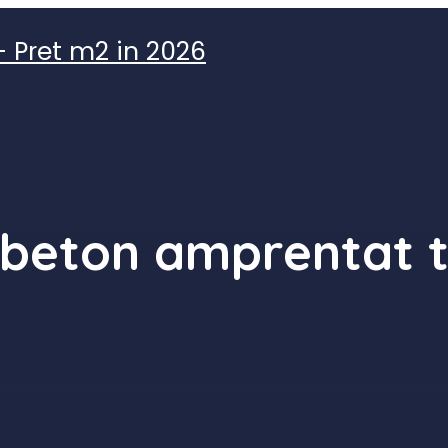
- Pret m2 in 2026
 beton amprentat t