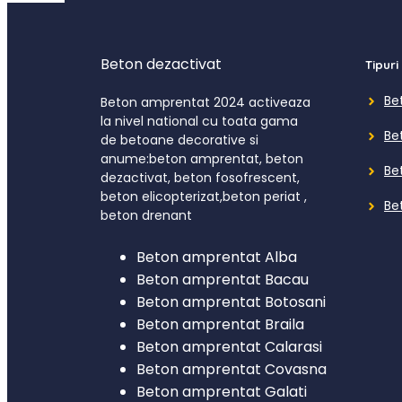
Beton dezactivat
Tipuri
Be
Beton amprentat 2024 activeaza
la nivel national cu toata gama
Be
de betoane decorative si
anume:beton amprentat, beton
Be
dezactivat, beton fosofrescent,
beton elicopterizat,beton periat ,
Be
beton drenant
Beton amprentat Alba
Beton amprentat Bacau
Beton amprentat Botosani
Beton amprentat Braila
Beton amprentat Calarasi
Beton amprentat Covasna
Beton amprentat Galati