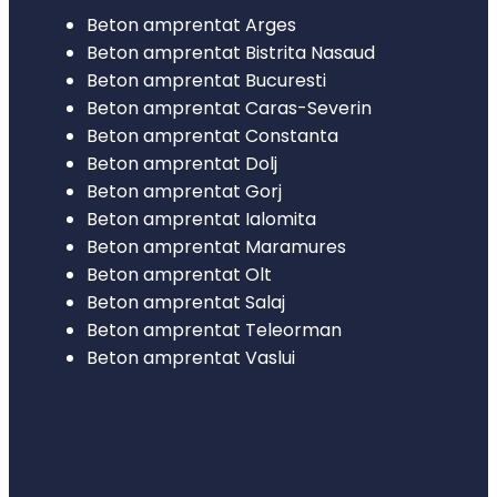
Beton amprentat Arges
Beton amprentat Bistrita Nasaud
Beton amprentat Bucuresti
Beton amprentat Caras-Severin
Beton amprentat Constanta
Beton amprentat Dolj
Beton amprentat Gorj
Beton amprentat Ialomita
Beton amprentat Maramures
Beton amprentat Olt
Beton amprentat Salaj
Beton amprentat Teleorman
Beton amprentat Vaslui