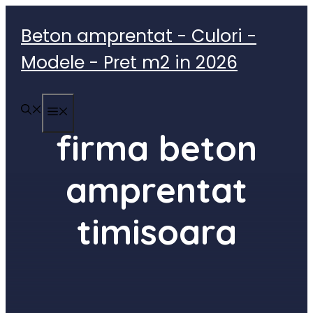
Sari
la
Beton amprentat - Culori -
conținut
Modele - Pret m2 in 2026
MENIU
firma beton
amprentat
timisoara