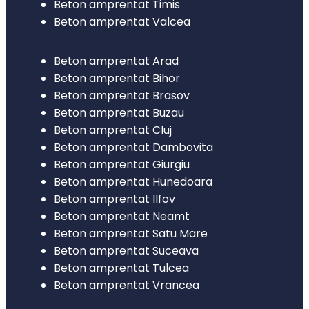
Beton amprentat Timis
Beton amprentat Valcea
Beton amprentat Arad
Beton amprentat Bihor
Beton amprentat Brasov
Beton amprentat Buzau
Beton amprentat Cluj
Beton amprentat Dambovita
Beton amprentat Giurgiu
Beton amprentat Hunedoara
Beton amprentat Ilfov
Beton amprentat Neamt
Beton amprentat Satu Mare
Beton amprentat Suceava
Beton amprentat Tulcea
Beton amprentat Vrancea