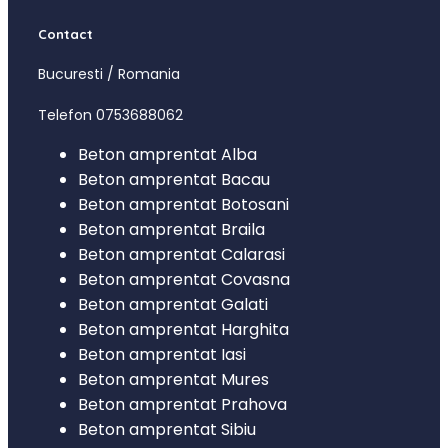
Contact
Bucuresti / Romania
Telefon 0753688062
Beton amprentat Alba
Beton amprentat Bacau
Beton amprentat Botosani
Beton amprentat Braila
Beton amprentat Calarasi
Beton amprentat Covasna
Beton amprentat Galati
Beton amprentat Harghita
Beton amprentat Iasi
Beton amprentat Mures
Beton amprentat Prahova
Beton amprentat Sibiu