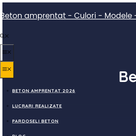
Sari
la
Beton amprentat - Culori - Modele 
conținut
MENIU
MENIU
Be
BETON AMPRENTAT 2026
LUCRARI REALIZATE
PARDOSELI BETON