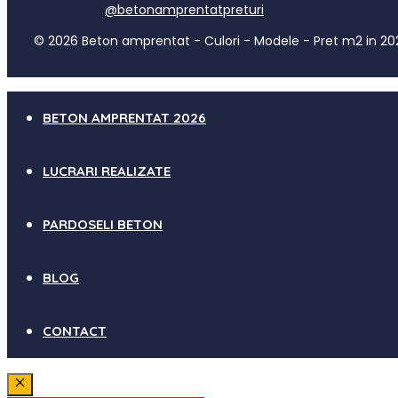
@betonamprentatpreturi
© 2026 Beton amprentat - Culori - Modele - Pret m2 in 20
BETON AMPRENTAT 2026
LUCRARI REALIZATE
PARDOSELI BETON
BLOG
CONTACT