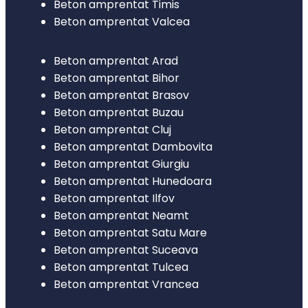
Beton amprentat Timis
Beton amprentat Valcea
Beton amprentat Arad
Beton amprentat Bihor
Beton amprentat Brasov
Beton amprentat Buzau
Beton amprentat Cluj
Beton amprentat Dambovita
Beton amprentat Giurgiu
Beton amprentat Hunedoara
Beton amprentat Ilfov
Beton amprentat Neamt
Beton amprentat Satu Mare
Beton amprentat Suceava
Beton amprentat Tulcea
Beton amprentat Vrancea