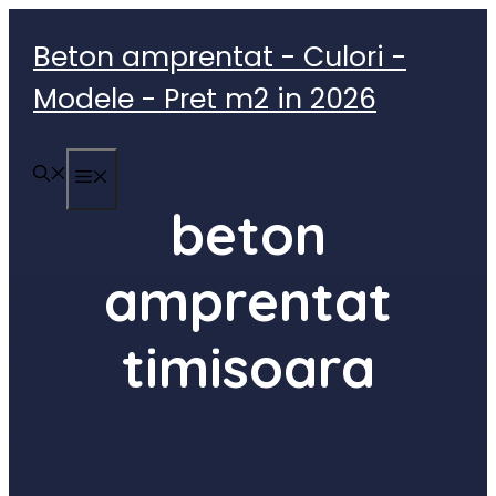
Sari
la
Beton amprentat - Culori -
conținut
Modele - Pret m2 in 2026
MENIU
beton
amprentat
timisoara