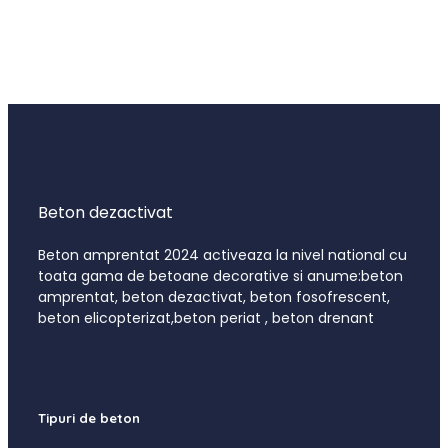
Beton dezactivat
Beton amprentat 2024 activeaza la nivel national cu
toata gama de betoane decorative si anume:beton
amprentat, beton dezactivat, beton fosofrescent,
beton elicopterizat,beton periat , beton drenant
Tipuri de beton