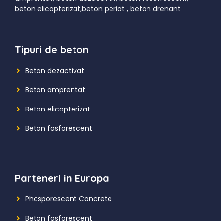
beton elicopterizat,beton periat , beton drenant
Tipuri de beton
Beton dezactivat
Beton amprentat
Beton elicopteriz
a
t
Beton fosforescent
Parteneri in Europa
Phosporescent Concrete
Beton fosforescent