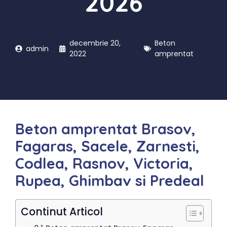
2026
decembrie 20,
Beton
admin
2022
amprentat
Beton amprentat Brasov,
Fagaras, Sacele, Zarnesti,
Codlea, Rasnov, Victoria,
Rupea, Ghimbav si Predeal
Continut Articol