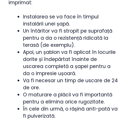
imprimat:
Instalarea se va face în timpul
instalării unei șapă.
Un întăritor va fi stropit pe suprafață
pentru a da o rezistență ridicată la
terasă (de exemplu).
Apoi, un șablon va fi aplicat în locurile
dorite și îndepărtat înainte de
uscarea completă a șapei pentru a
da o impresie ușoară.
Va fi necesar un timp de uscare de 24
de ore.
O maturare a plăcii va fi importantă
pentru a elimina orice rugozitate.
În cele din urmă, o rășină anti-pată va
fi pulverizată.