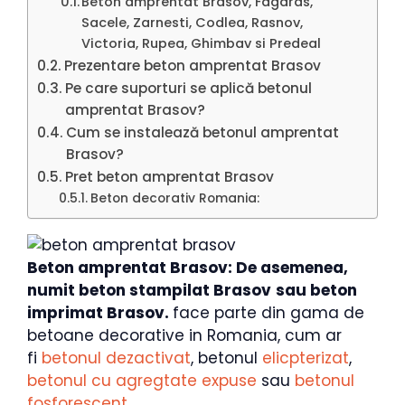
Beton amprentat Brasov, Fagaras,
Sacele, Zarnesti, Codlea, Rasnov,
Victoria, Rupea, Ghimbav si Predeal
Prezentare beton amprentat Brasov
Pe care suporturi se aplică betonul
amprentat Brasov?
Cum se instalează betonul amprentat
Brasov?
Pret beton amprentat Brasov
Beton decorativ Romania:
Beton amprentat Brasov: De asemenea,
numit beton stampilat
Brasov
sau beton
imprimat
Brasov
.
face parte din gama de
betoane decorative in Romania, cum ar
fi
betonul dezactivat
, betonul
elicpterizat
,
betonul cu agregtate expuse
sau
betonul
fosforescent