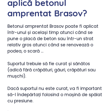
aplică betonul
amprentat
Brasov
?
Betonul amprentat Brasov poate fi aplicat
într-unul și același timp atunci când se
pune o placă de beton sau într-un strat
relativ gros atunci când se renovează o
podea, o scară …
Suportul trebuie să fie curat și sănătos
(adică fără crăpături, găuri, crăpături sau
mușchi).
Dacă suportul nu este curat, va fi important
să-l îndepărtați folosind o mașină de spălat
cu presiune.