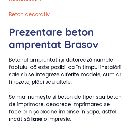
Beton decorativ
Prezentare beton
amprentat Brasov
Betonul amprentat își datorează numele
faptului că este posibil ca în timpul instalării
sale să se integreze diferite modele, cum ar
fi rozete, plăci sau altele.
Se mai numește și beton de tipar sau beton
de imprimare, deoarece imprimarea se
face prin șabloane împinse în șapă, astfel
încât să
lase
o impresie.