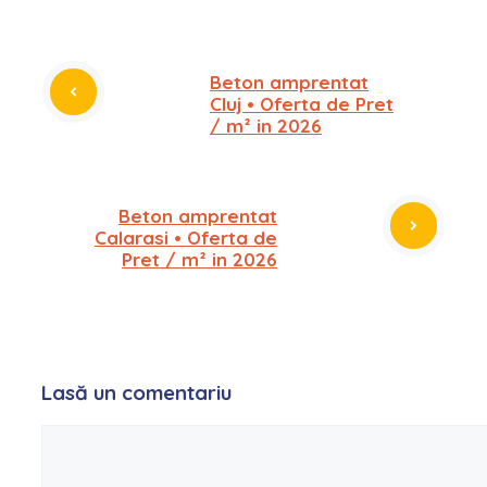
Beton amprentat
Cluj • Oferta de Pret
/ m² in 2026
Beton amprentat
Calarasi • Oferta de
Pret / m² in 2026
Lasă un comentariu
Comentariu