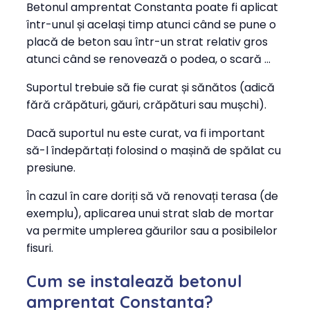
Betonul amprentat Constanta poate fi aplicat
într-unul și același timp atunci când se pune o
placă de beton sau într-un strat relativ gros
atunci când se renovează o podea, o scară …
Suportul trebuie să fie curat și sănătos (adică
fără crăpături, găuri, crăpături sau mușchi).
Dacă suportul nu este curat, va fi important
să-l îndepărtați folosind o mașină de spălat cu
presiune.
În cazul în care doriți să vă renovați terasa (de
exemplu), aplicarea unui strat slab de mortar
va permite umplerea găurilor sau a posibilelor
fisuri.
Cum se instalează betonul
amprentat
Constanta
?