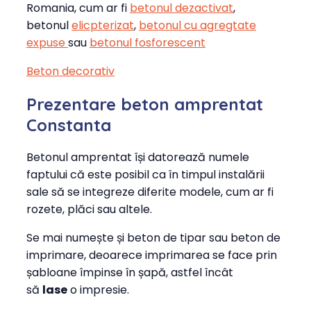
Romania, cum ar fi
betonul dezactivat
,
betonul
elicpterizat
,
betonul cu agregtate
expuse
sau
betonul fosforescent
Beton decorativ
Prezentare beton amprentat
Constanta
Betonul amprentat își datorează numele
faptului că este posibil ca în timpul instalării
sale să se integreze diferite modele, cum ar fi
rozete, plăci sau altele.
Se mai numește și beton de tipar sau beton de
imprimare, deoarece imprimarea se face prin
șabloane împinse în șapă, astfel încât
să
lase
o impresie.