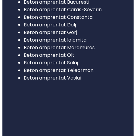
Beton amprentat Bucuresti
Beton amprentat Caras-Severin
Beton amprentat Constanta
Beton amprentat Dolj
Beton amprentat Gorj
Beton amprentat Ialomita
Beton amprentat Maramures
Beton amprentat Olt
Beton amprentat Salaj
Beton amprentat Teleorman
Beton amprentat Vaslui