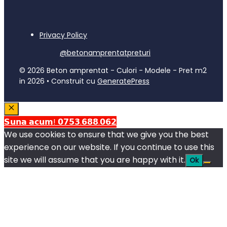
Privacy Policy
@betonamprentatpreturi
© 2026 Beton amprentat - Culori - Modele - Pret m2
in 2026
• Construit cu
GeneratePress
Close
𝗦𝘂𝗻𝗮 𝗮𝗰𝘂𝗺! 𝟬𝟳𝟱𝟯.𝟲𝟴𝟴.𝟬𝟲𝟮
We use cookies to ensure that we give you the best
experience on our website. If you continue to use this
site we will assume that you are happy with it.
Ok