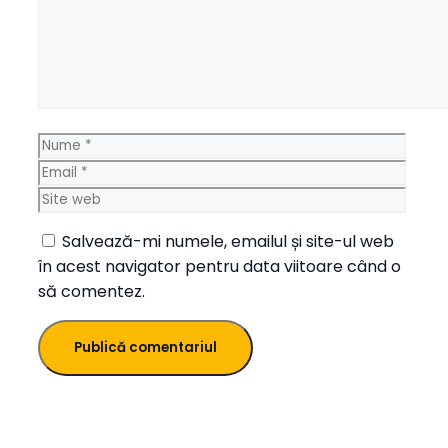
Nume
Email
Site
web
Salvează-mi numele, emailul și site-ul web
în acest navigator pentru data viitoare când o
să comentez.