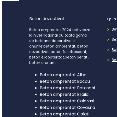
Beton dezactivat
Tipuri
Be
Beton amprentat 2024 activeaza
la nivel national cu toata gama
Be
de betoane decorative si
anume:beton amprentat, beton
Be
dezactivat, beton fosofrescent,
beton elicopterizat,beton periat ,
Be
beton drenant
Beton amprentat Alba
Beton amprentat Bacau
Beton amprentat Botosani
Beton amprentat Braila
Beton amprentat Calarasi
Beton amprentat Covasna
Beton amprentat Galati