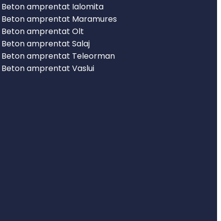
Beton amprentat Ialomita
Beton amprentat Maramures
Beton amprentat Olt
Beton amprentat Salaj
Beton amprentat Teleorman
Beton amprentat Vaslui