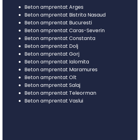
Beton amprentat Arges
Beton amprentat Bistrita Nasaud
Beton amprentat Bucuresti
Beton amprentat Caras-Severin
Beton amprentat Constanta
Beton amprentat Dolj
Beton amprentat Gorj
Beton amprentat Ialomita
Beton amprentat Maramures
Beton amprentat Olt
Beton amprentat Salaj
Beton amprentat Teleorman
Beton amprentat Vaslui