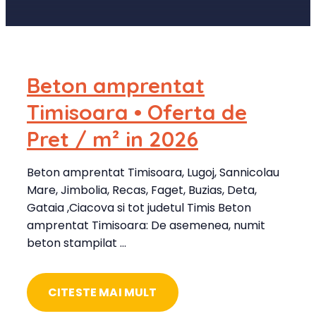
Beton amprentat
Timisoara • Oferta de
Pret / m² in 2026
Beton amprentat Timisoara, Lugoj, Sannicolau
Mare, Jimbolia, Recas, Faget, Buzias, Deta,
Gataia ,Ciacova si tot judetul Timis Beton
amprentat Timisoara: De asemenea, numit
beton stampilat …
CITESTE MAI MULT