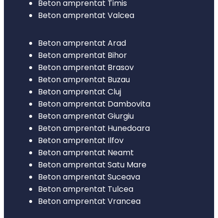
Beton amprentat Timis
Beton amprentat Valcea
Beton amprentat Arad
Beton amprentat Bihor
Beton amprentat Brasov
Beton amprentat Buzau
Beton amprentat Cluj
Beton amprentat Dambovita
Beton amprentat Giurgiu
Beton amprentat Hunedoara
Beton amprentat Ilfov
Beton amprentat Neamt
Beton amprentat Satu Mare
Beton amprentat Suceava
Beton amprentat Tulcea
Beton amprentat Vrancea