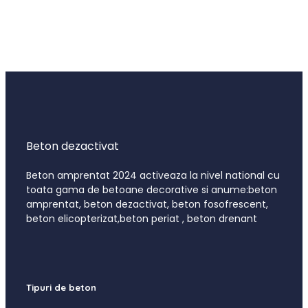
Beton dezactivat
Beton amprentat 2024 activeaza la nivel national cu
toata gama de betoane decorative si anume:beton
amprentat, beton dezactivat, beton fosofrescent,
beton elicopterizat,beton periat , beton drenant
Tipuri de beton