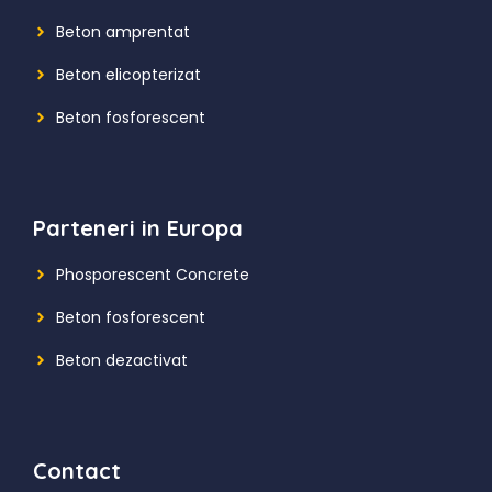
Beton amprentat
Beton elicopteriz
a
t
Beton fosforescent
Parteneri in Europa
Phosporescent Concrete
Beton fosforescent
Beton dezactivat
Contact