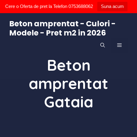
Cere o Oferta de pret la Telefon 0753688062
Suna acum
Sari
Beton amprentat - Culori -
la
Modele - Pret m2 in 2026
conținut
MENIU
Beton
amprentat
Gataia