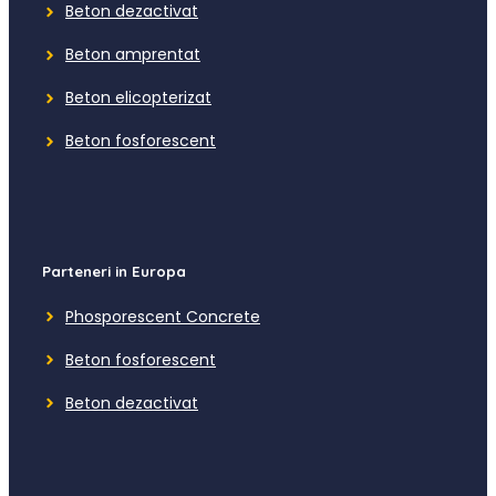
Beton dezactivat
Beton amprentat
Beton elicopteriz
a
t
Beton fosforescent
Parteneri in Europa
Phosporescent Concrete
Beton fosforescent
Beton dezactivat