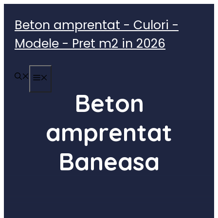
Sari
la
Beton amprentat - Culori -
conținut
Modele - Pret m2 in 2026
MENIU
Beton
amprentat
Baneasa