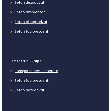
Beton dezactivat
Beton amprentat
Beton elicopteriz
a
t
Beton fosforescent
Parteneri in Europa
Phosporescent Concrete
Beton fosforescent
Beton dezactivat