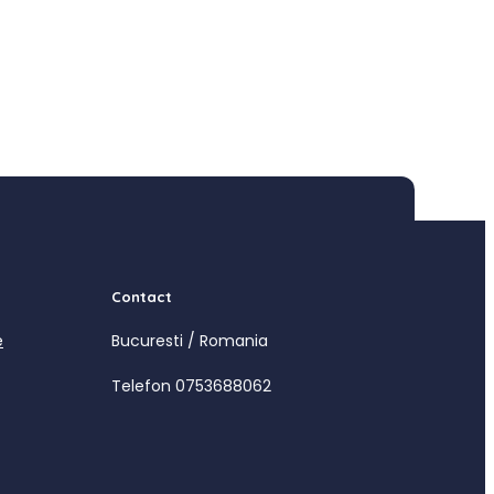
Contact
e
Bucuresti / Romania
Telefon 0753688062