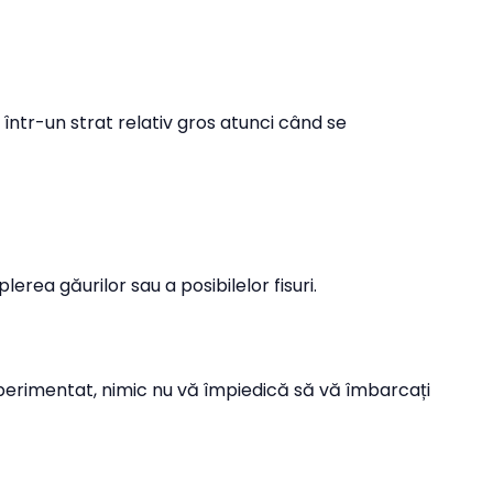
într-un strat relativ gros atunci când se
erea găurilor sau a posibilelor fisuri.
perimentat, nimic nu vă împiedică să vă îmbarcați