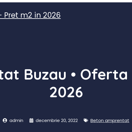
- Pret m2 in 2026
t Buzau • Oferta 
2026
admin
decembrie 20, 2022
Beton amprentat