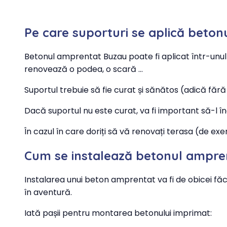
Pe care suporturi se aplică beto
Betonul amprentat Buzau poate fi aplicat într-unul 
renovează o podea, o scară …
Suportul trebuie să fie curat și sănătos (adică fără
Dacă suportul nu este curat, va fi important să-l î
În cazul în care doriți să vă renovați terasa (de ex
Cum se instalează betonul ampr
Instalarea unui beton amprentat va fi de obicei fă
în aventură.
Iată pașii pentru montarea betonului imprimat: