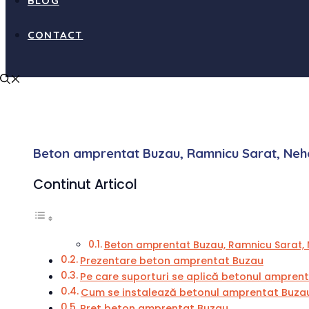
BLOG
CONTACT
Beton amprentat Buzau, Ramnicu Sarat, Neho
Continut Articol
Beton amprentat Buzau, Ramnicu Sarat, N
Prezentare beton amprentat Buzau
Pe care suporturi se aplică betonul ampren
Cum se instalează betonul amprentat Buza
Pret beton amprentat Buzau