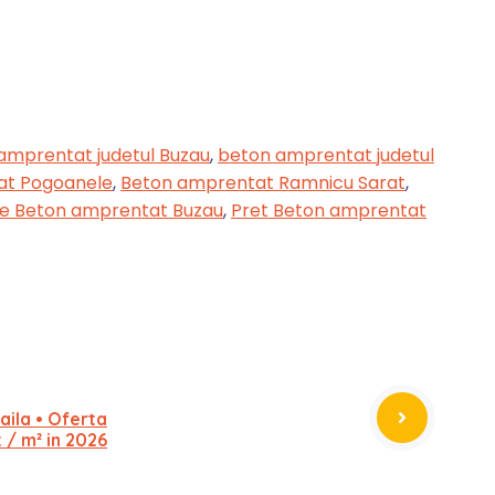
amprentat judetul Buzau
,
beton amprentat judetul
at Pogoanele
,
Beton amprentat Ramnicu Sarat
,
je Beton amprentat Buzau
,
Pret Beton amprentat
ila • Oferta
 / m² in 2026