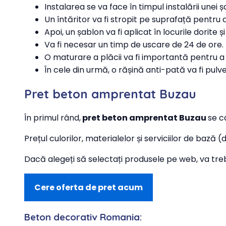
Instalarea se va face în timpul instalării unei 
Un întăritor va fi stropit pe suprafață pentru 
Apoi, un șablon va fi aplicat în locurile dorit
Va fi necesar un timp de uscare de 24 de ore.
O maturare a plăcii va fi importantă pentru a 
În cele din urmă, o rășină anti-pată va fi pulve
Pret beton amprentat
Buzau
În primul rând,
pret beton amprentat
Buzau
se c
Prețul culorilor, materialelor și serviciilor de bază
Dacă alegeți să selectați produsele pe web, va treb
Cere oferta de pret acum
Beton decorativ Romania: