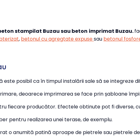
beton stampilat
Buzau
sau beton
imprimat
Buzau
.
fa
pterizat
,
betonul cu agregtate expuse
sau
betonul fosfor
au
te posibil ca în timpul instalării sale să se integreze dif
rimare, deoarece imprimarea se face prin șabloane împin
 fiecare producător. Efectele obtinute pot fi diverse, cum
liber pentru realizarea unei terase, de exemplu.
cerat o anumită patină aproape de pietrele sau pietrele de 