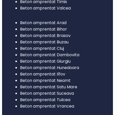
Beton amprentat Timis
Beton amprentat Valcea
Beton amprentat Arad
Beton amprentat Bihor
Beton amprentat Brasov
Beton amprentat Buzau
Beton amprentat Cluj
Beton amprentat Dambovita
Beton amprentat Giurgiu
Beton amprentat Hunedoara
Beton amprentat Ilfov
Beton amprentat Neamt
Beton amprentat Satu Mare
Beton amprentat Suceava
Beton amprentat Tulcea
Beton amprentat Vrancea