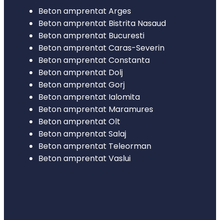
Beton amprentat Arges
Beton amprentat Bistrita Nasaud
Beton amprentat Bucuresti
Beton amprentat Caras-Severin
Beton amprentat Constanta
Beton amprentat Dolj
Beton amprentat Gorj
Beton amprentat Ialomita
Beton amprentat Maramures
Beton amprentat Olt
Beton amprentat Salaj
Beton amprentat Teleorman
Beton amprentat Vaslui