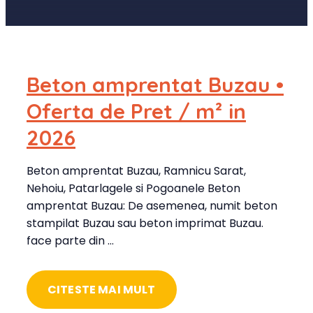
Beton amprentat Buzau •
Oferta de Pret / m² in
2026
Beton amprentat Buzau, Ramnicu Sarat,
Nehoiu, Patarlagele si Pogoanele Beton
amprentat Buzau: De asemenea, numit beton
stampilat Buzau sau beton imprimat Buzau.
face parte din …
CITESTE MAI MULT