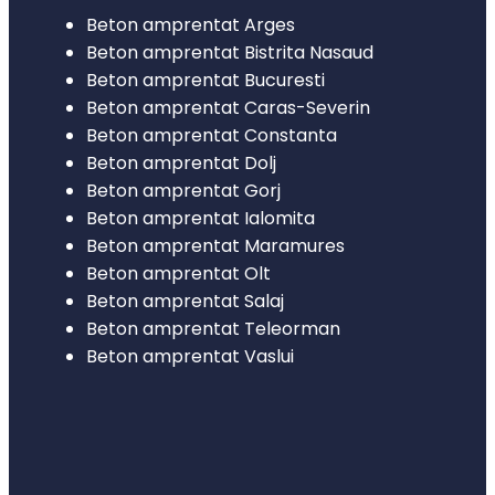
Beton amprentat Arges
Beton amprentat Bistrita Nasaud
Beton amprentat Bucuresti
Beton amprentat Caras-Severin
Beton amprentat Constanta
Beton amprentat Dolj
Beton amprentat Gorj
Beton amprentat Ialomita
Beton amprentat Maramures
Beton amprentat Olt
Beton amprentat Salaj
Beton amprentat Teleorman
Beton amprentat Vaslui