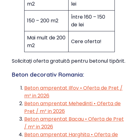
m2
lei
Între 160 – 150
150 – 200 m2
de lei
Mai mult de 200
Cere oferta!
m2
Solicitați oferta gratuită pentru betonul tipărit.
Beton decorativ Romania:
Beton amprentat Ilfov • Oferta de Pret /
m² in 2026
Beton amprentat Mehedinti • Oferta de
Pret / m² in 2026
Beton amprentat Bacau • Oferta de Pret
/ m² in 2026
Beton amprentat Harghita • Oferta de