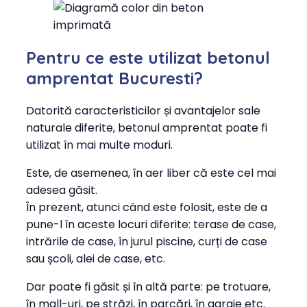
Pentru ce este utilizat betonul
amprentat Bucuresti?
Datorită caracteristicilor și avantajelor sale
naturale diferite, betonul amprentat poate fi
utilizat în mai multe moduri.
Este, de asemenea, în aer liber că este cel mai
adesea găsit.
În prezent, atunci când este folosit, este de a
pune-l în aceste locuri diferite: terase de case,
intrările de case, în jurul piscine, curți de case
sau școli, alei de case, etc.
Dar poate fi găsit și în altă parte: pe trotuare,
în mall-uri, pe străzi, în parcări, în garaje etc.