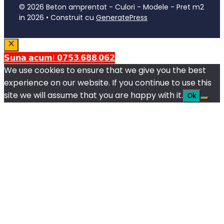
© 2026 Beton amprentat - Culori - Modele - Pret m2
in 2026
• Construit cu
GeneratePress
Close
𝗦𝘂𝗻𝗮 𝗮𝗰𝘂𝗺! 𝟬𝟳𝟱𝟯.𝟲𝟴𝟴.𝟬𝟲𝟮
We use cookies to ensure that we give you the best
experience on our website. If you continue to use this
site we will assume that you are happy with it.
Ok