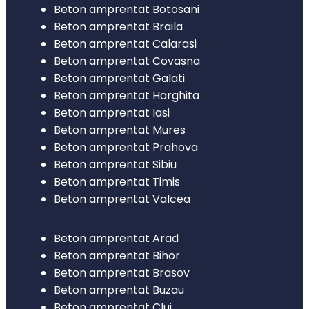
Beton amprentat Botosani
Beton amprentat Braila
Beton amprentat Calarasi
Beton amprentat Covasna
Beton amprentat Galati
Beton amprentat Harghita
Beton amprentat Iasi
Beton amprentat Mures
Beton amprentat Prahova
Beton amprentat Sibiu
Beton amprentat Timis
Beton amprentat Valcea
Beton amprentat Arad
Beton amprentat Bihor
Beton amprentat Brasov
Beton amprentat Buzau
Beton amprentat Cluj