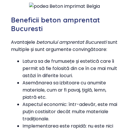
Beneficii beton amprentat
Bucuresti
Avantajele
betonului amprentat Bucuresti
sunt
multiple și sunt argumente convingătoare:
Latura sa de frumusețe și estetică care îi
permit să fie folosită din ce în ce mai mult
astăzi în diferite locuri.
Asemănarea sa izbitoare cu anumite
materiale, cum ar fi pavaj, țiglă, lemn,
piatră etc.
Aspectul economic: într-adevăr, este mai
puțin costisitor decât multe materiale
tradiționale.
Implementarea este rapidă: nu este nici