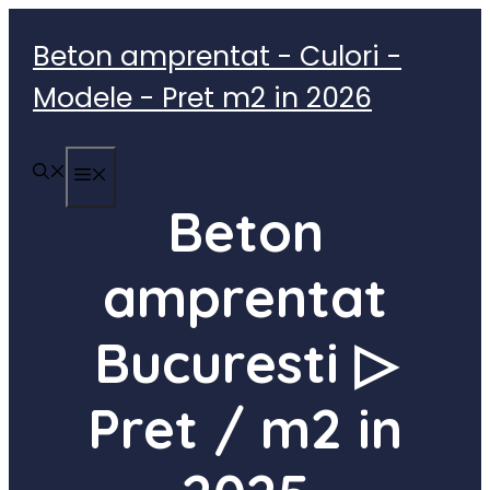
Sari
la
Beton amprentat - Culori -
conținut
Modele - Pret m2 in 2026
MENIU
Beton
amprentat
Bucuresti ▷
Pret / m2 in