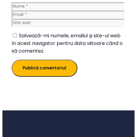
Nume
Email
Site
web
Salvează-mi numele, emailul și site-ul web
în acest navigator pentru data viitoare când o
să comentez.