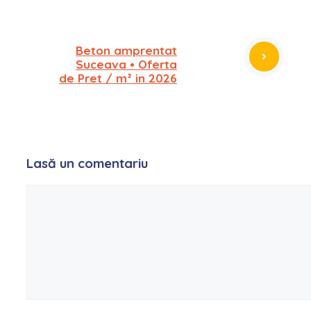
Beton amprentat
Suceava • Oferta
de Pret / m² in 2026
Lasă un comentariu
Comentariu