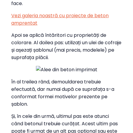
face.
Vezi galeria noastră cu proiecte de beton
amprentat
Apoi se aplică întăritori cu proprietăți de
colorare. Al doilea pas: utilizați un ulei de cofraje
și așezați șablonul (mai precis, modelele) pe
suprafața plăcii.
În al treilea rând, demouldarea trebuie
efectuată, dar numai după ce suprafața s-a
conformat formei motivelor prezente pe
șablon.
Și, în cele din urmă, ultimul pas este atunci
când betonul trebuie curățat. Acest ultim pas
poate fi urmat de un alt pas opțional sau este