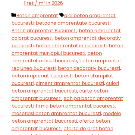
Pret / m² in 2026
Categorii
Etichete
Beton amprentat
alei beton amprentat
bucuresti
,
betoane amprentate bucuresti
,
Beton amprentat Bucuresti
,
beton amprentat
colorat bucuresti
,
beton amprentat decorativ
bucuresti
,
beton amprentat in bucuresti
,
beton
amprentat municpiul bucuresti
,
beton
amprentat orasul bucuresti
,
beton amprentat
regiunea bucuresti
,
beton decorativ bucuresti
,
beton imprimat bucuresti
,
beton stampilat
bucuresti
,
ciment amprentat bucuresti
,
culori
beton amprentat bucuresti
,
curte beton
amprentat bucuresti
,
echipa beton amprentat
bucuresti
,
firma beton amprentat bucuresti
,
meseriasi beton amprentat bucuresti
,
modele
beton amprentat bucuresti
,
oferta beton
amprentat bucuresti
,
oferta de pret beton