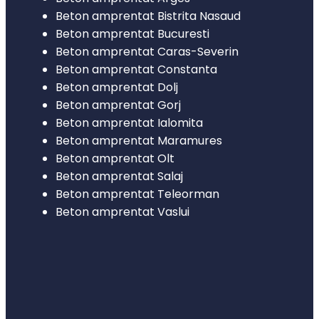
Beton amprentat Bistrita Nasaud
Beton amprentat Bucuresti
Beton amprentat Caras-Severin
Beton amprentat Constanta
Beton amprentat Dolj
Beton amprentat Gorj
Beton amprentat Ialomita
Beton amprentat Maramures
Beton amprentat Olt
Beton amprentat Salaj
Beton amprentat Teleorman
Beton amprentat Vaslui