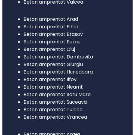
Beton amprentat Valcea
Beton amprentat Arad
Beton amprentat Bihor
Beton amprentat Brasov
Beton amprentat Buzau
Beton amprentat Cluj
Beton amprentat Dambovita
Beton amprentat Giurgiu
Beton amprentat Hunedoara
Beton amprentat Ilfov
Beton amprentat Neamt
Beton amprentat Satu Mare
Beton amprentat Suceava
Beton amprentat Tulcea
Beton amprentat Vrancea
Beton amprentat Arges