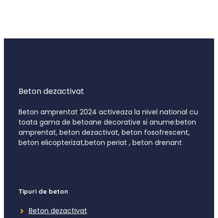
Beton dezactivat
Beton amprentat 2024 activeaza la nivel national cu
toata gama de betoane decorative si anume:beton
amprentat, beton dezactivat, beton fosofrescent,
beton elicopterizat,beton periat , beton drenant
Tipuri de beton
Beton dezactivat