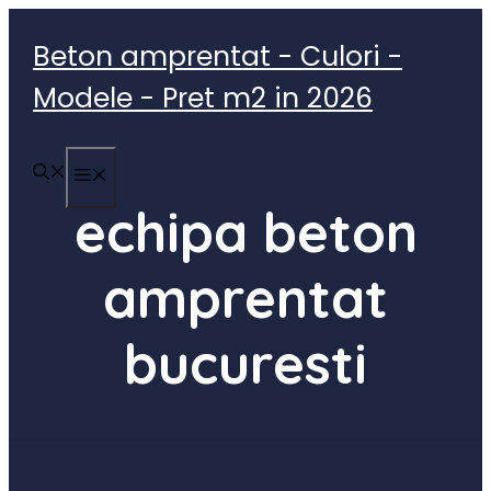
Sari
la
Beton amprentat - Culori -
conținut
Modele - Pret m2 in 2026
MENIU
echipa beton
amprentat
bucuresti