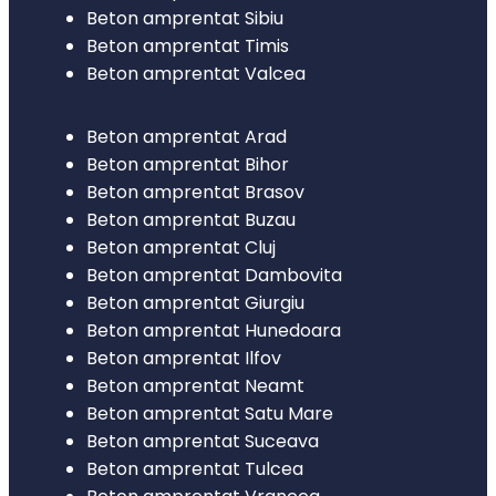
Beton amprentat Sibiu
Beton amprentat Timis
Beton amprentat Valcea
Beton amprentat Arad
Beton amprentat Bihor
Beton amprentat Brasov
Beton amprentat Buzau
Beton amprentat Cluj
Beton amprentat Dambovita
Beton amprentat Giurgiu
Beton amprentat Hunedoara
Beton amprentat Ilfov
Beton amprentat Neamt
Beton amprentat Satu Mare
Beton amprentat Suceava
Beton amprentat Tulcea