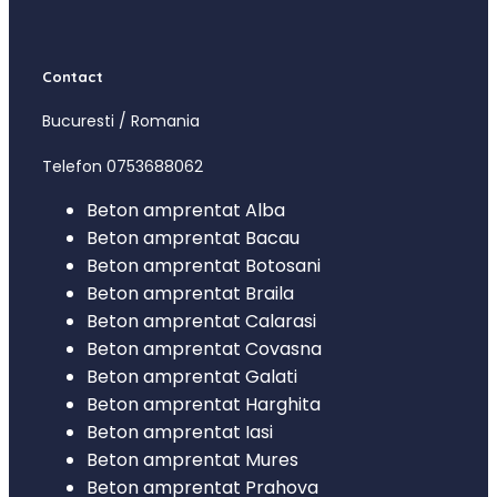
Contact
Bucuresti / Romania
Telefon 0753688062
Beton amprentat Alba
Beton amprentat Bacau
Beton amprentat Botosani
Beton amprentat Braila
Beton amprentat Calarasi
Beton amprentat Covasna
Beton amprentat Galati
Beton amprentat Harghita
Beton amprentat Iasi
Beton amprentat Mures
Beton amprentat Prahova