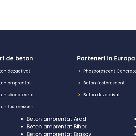
ri de beton
Parteneri in Europa
ton dezactivat
Phosporescent Concret
ton amprentat
Beton fosforescent
ton elicopteriz
a
t
Beton dezactivat
ton fosforescent
Beton amprentat Arad
Beton amprentat Bihor
Beton amprentat Brasov