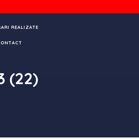
ARI REALIZATE
CONTACT
3 (22)