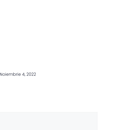
Noiembrie 4, 2022