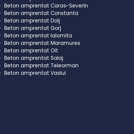
Beton amprentat Caras-Severin
Beton amprentat Constanta
Beton amprentat Dolj
Beton amprentat Gorj
Beton amprentat Ialomita
Beton amprentat Maramures
Beton amprentat Olt
Beton amprentat Salaj
Beton amprentat Teleorman
Beton amprentat Vaslui