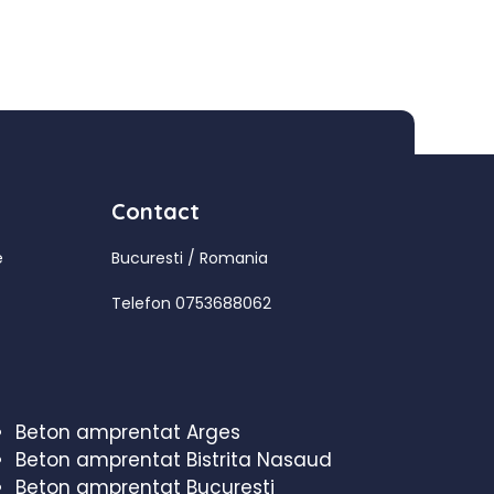
Contact
e
Bucuresti / Romania
Telefon 0753688062
Beton amprentat Arges
Beton amprentat Bistrita Nasaud
Beton amprentat Bucuresti