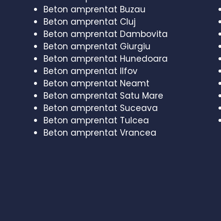
Beton amprentat Buzau
Beton amprentat Cluj
Beton amprentat Dambovita
Beton amprentat Giurgiu
Beton amprentat Hunedoara
Beton amprentat Ilfov
Beton amprentat Neamt
Beton amprentat Satu Mare
Beton amprentat Suceava
Beton amprentat Tulcea
Beton amprentat Vrancea