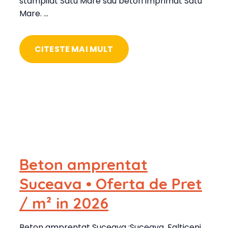
stampilat Satu Mare sau beton imprimat Satu
Mare. …
CITESTE MAI MULT
Beton amprentat
Suceava • Oferta de Pret
/ m² in 2026
Beton amprentat Suceava :Suceava, Falticeni,