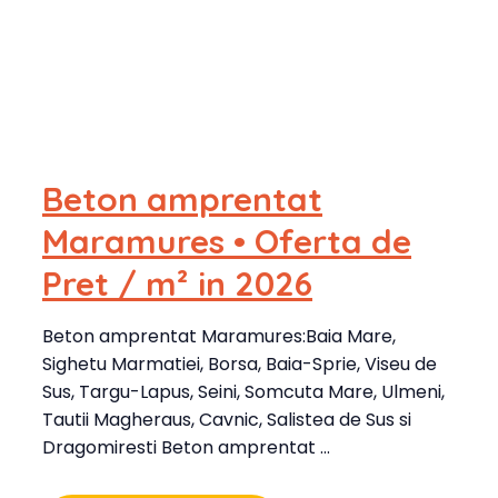
Beton amprentat
Maramures • Oferta de
Pret / m² in 2026
Beton amprentat Maramures:Baia Mare,
Sighetu Marmatiei, Borsa, Baia-Sprie, Viseu de
Sus, Targu-Lapus, Seini, Somcuta Mare, Ulmeni,
Tautii Magheraus, Cavnic, Salistea de Sus si
Dragomiresti Beton amprentat …