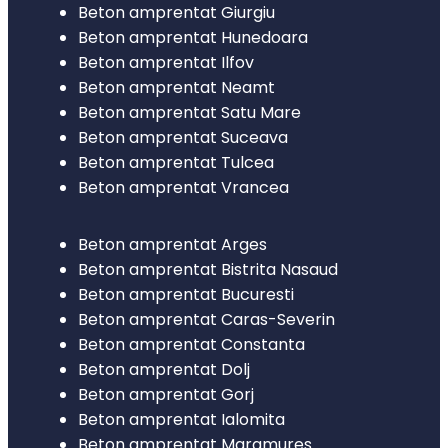
Beton amprentat Giurgiu
Beton amprentat Hunedoara
Beton amprentat Ilfov
Beton amprentat Neamt
Beton amprentat Satu Mare
Beton amprentat Suceava
Beton amprentat Tulcea
Beton amprentat Vrancea
Beton amprentat Arges
Beton amprentat Bistrita Nasaud
Beton amprentat Bucuresti
Beton amprentat Caras-Severin
Beton amprentat Constanta
Beton amprentat Dolj
Beton amprentat Gorj
Beton amprentat Ialomita
Beton amprentat Maramures