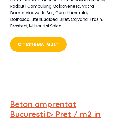
Radauti, Campulung Moldovenesc, Vatra
Dornei, Vicovu de Sus, Gura Humorului,
Dolhasca, Liteni, Salcea, Siret, Cajvana, Frasin,
Brosteni, Milisauti si Solca …
CITESTE MAI MULT
Beton amprentat
Bucuresti ▷ Pret / m2 in