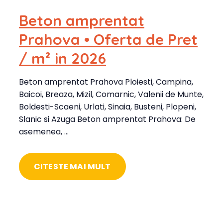
Beton amprentat
Prahova • Oferta de Pret
/ m² in 2026
Beton amprentat Prahova Ploiesti, Campina,
Baicoi, Breaza, Mizil, Comarnic, Valenii de Munte,
Boldesti-Scaeni, Urlati, Sinaia, Busteni, Plopeni,
Slanic si Azuga Beton amprentat Prahova: De
asemenea, …
CITESTE MAI MULT