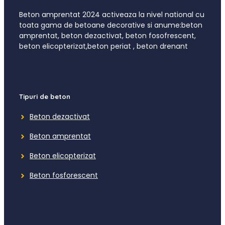
Beton amprentat 2024 activeaza la nivel national cu
toata gama de betoane decorative si anume:beton
amprentat, beton dezactivat, beton fosofrescent,
beton elicopterizat,beton periat , beton drenant
Tipuri de beton
Beton dezactivat
Beton amprentat
Beton elicopteriz
a
t
Beton fosforescent