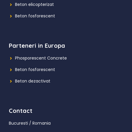
Beton elicopteriz
a
t
Beton fosforescent
Parteneri in Europa
Phosporescent Concrete
Beton fosforescent
Beton dezactivat
Contact
Bucuresti / Romania