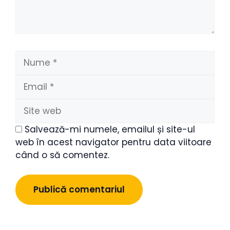
Nume
Email
Site
web
Salvează-mi numele, emailul și site-ul
web în acest navigator pentru data viitoare
când o să comentez.