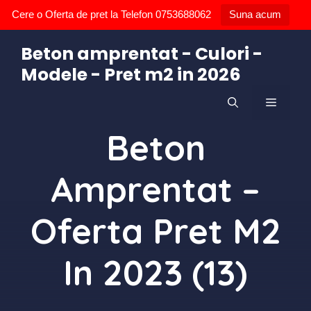
Cere o Oferta de pret la Telefon 0753688062
Suna acum
Sari
Beton amprentat - Culori -
la
Modele - Pret m2 in 2026
conținut
MENIU
Beton
Amprentat –
Oferta Pret M2
In 2023 (13)