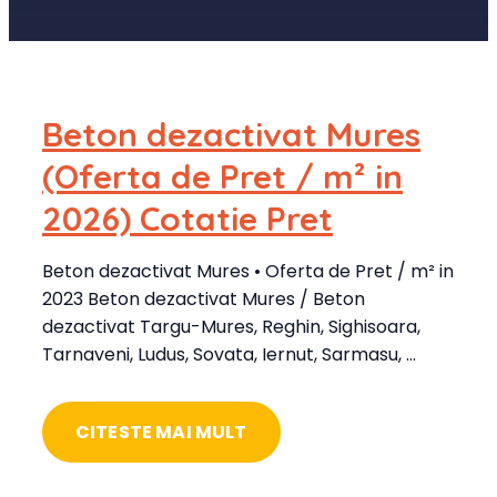
Beton dezactivat Mures
(Oferta de Pret / m² in
2026) Cotatie Pret
Beton dezactivat Mures • Oferta de Pret / m² in
2023 Beton dezactivat Mures / Beton
dezactivat Targu-Mures, Reghin, Sighisoara,
Tarnaveni, Ludus, Sovata, Iernut, Sarmasu, …
CITESTE MAI MULT