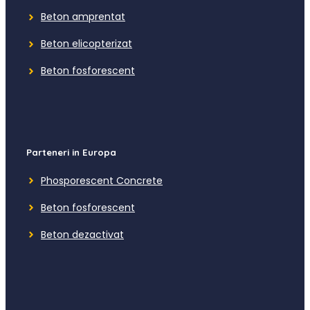
Beton amprentat
Beton elicopteriz
a
t
Beton fosforescent
Parteneri in Europa
Phosporescent Concrete
Beton fosforescent
Beton dezactivat