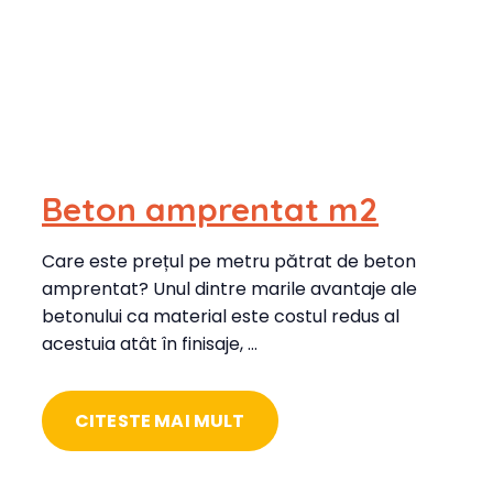
Beton amprentat m2
Care este prețul pe metru pătrat de beton
amprentat? Unul dintre marile avantaje ale
betonului ca material este costul redus al
acestuia atât în finisaje, …
CITESTE MAI MULT