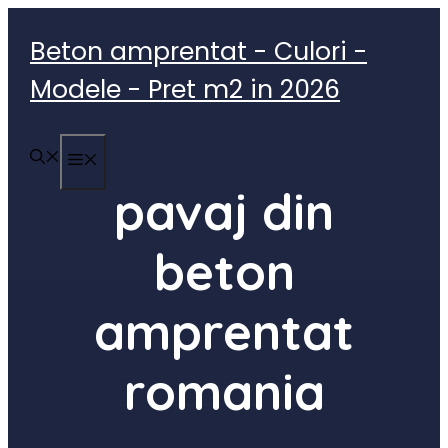
Sari
la
Beton amprentat - Culori -
conținut
Modele - Pret m2 in 2026
MENIU
pavaj din
beton
amprentat
romania