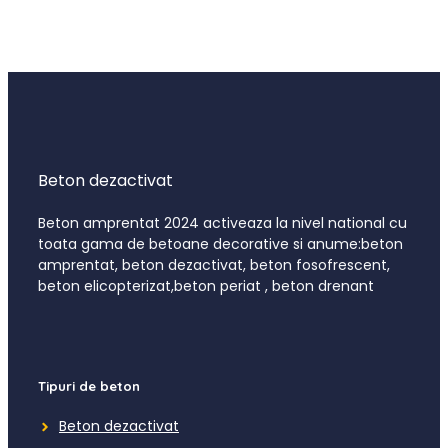
Beton dezactivat
Beton amprentat 2024 activeaza la nivel national cu
toata gama de betoane decorative si anume:beton
amprentat, beton dezactivat, beton fosofrescent,
beton elicopterizat,beton periat , beton drenant
Tipuri de beton
Beton dezactivat