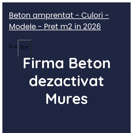
Sari
la
Beton amprentat - Culori -
conținut
Modele - Pret m2 in 2026
MENIU
Firma Beton
dezactivat
Mures