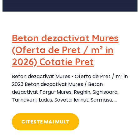
Beton dezactivat Mures
(Oferta de Pret / m² in
2026) Cotatie Pret
Beton dezactivat Mures • Oferta de Pret / m² in
2023 Beton dezactivat Mures / Beton
dezactivat Targu-Mures, Reghin, Sighisoara,
Tarnaveni, Ludus, Sovata, Iernut, Sarmasu, …
CITESTE MAI MULT