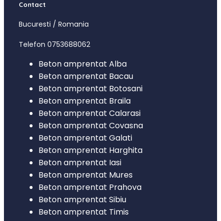
Contact
Bucuresti / Romania
Telefon 0753688062
Beton amprentat Alba
Beton amprentat Bacau
Beton amprentat Botosani
Beton amprentat Braila
Beton amprentat Calarasi
Beton amprentat Covasna
Beton amprentat Galati
Beton amprentat Harghita
Beton amprentat Iasi
Beton amprentat Mures
Beton amprentat Prahova
Beton amprentat Sibiu
Beton amprentat Timis