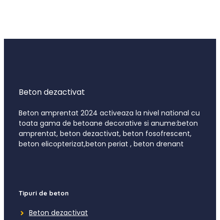
Beton dezactivat
Beton amprentat 2024 activeaza la nivel national cu
toata gama de betoane decorative si anume:beton
amprentat, beton dezactivat, beton fosofrescent,
beton elicopterizat,beton periat , beton drenant
Tipuri de beton
Beton dezactivat