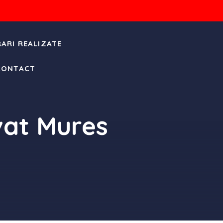
ARI REALIZATE
CONTACT
vat Mures