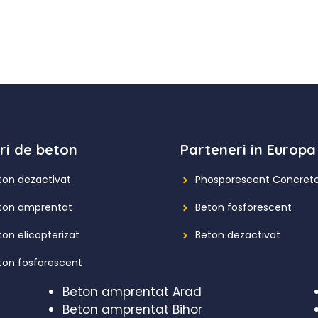
ri de beton
Parteneri in Europa
ton dezactivat
Phosporescent Concret
ton amprentat
Beton fosforescent
ton elicopteriz
a
t
Beton dezactivat
ton fosforescent
Beton amprentat Arad
Beton amprentat Bihor