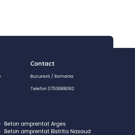
Contact
e
Bucuresti / Romania
Telefon 0753688062
Beton amprentat Arges
Beton amprentat Bistrita Nasaud