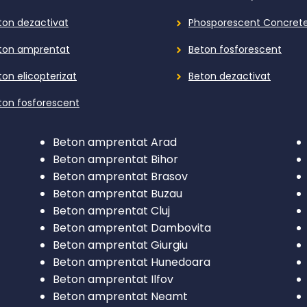
ton dezactivat
Phosporescent Concret
ton amprentat
Beton fosforescent
ton elicopteriz
a
t
Beton dezactivat
ton fosforescent
Beton amprentat Arad
Beton amprentat Bihor
Beton amprentat Brasov
Beton amprentat Buzau
Beton amprentat Cluj
Beton amprentat Dambovita
Beton amprentat Giurgiu
Beton amprentat Hunedoara
Beton amprentat Ilfov
Beton amprentat Neamt