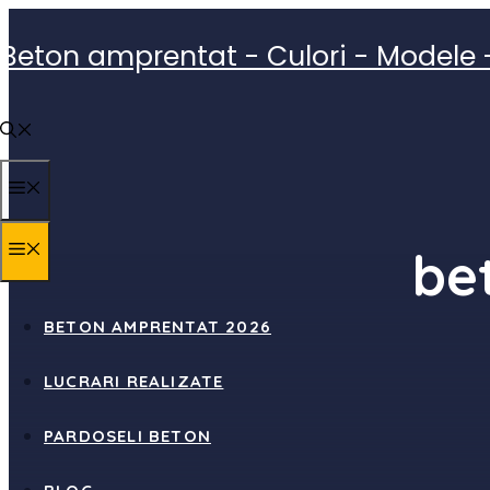
Sari
la
Beton amprentat - Culori - Modele 
conținut
MENIU
MENIU
be
BETON AMPRENTAT 2026
LUCRARI REALIZATE
PARDOSELI BETON