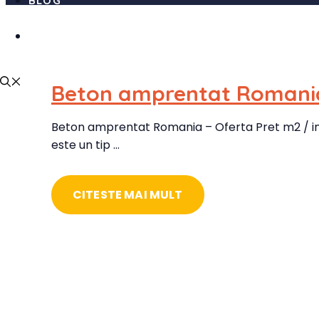
BLOG
CONTACT
Beton amprentat Romani
Beton amprentat Romania – Oferta Pret m2 / 
este un tip …
CITESTE MAI MULT