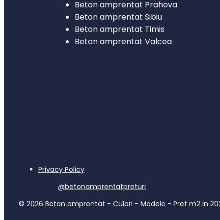
Beton amprentat Prahova
Beton amprentat Sibiu
Beton amprentat Timis
Beton amprentat Valcea
Privacy Policy
@betonamprentatpreturi
© 2026 Beton amprentat - Culori - Modele - Pret m2 in 20