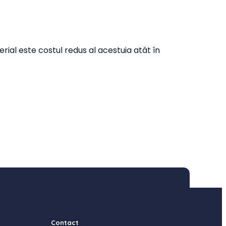
ial este costul redus al acestuia atât în
Contact