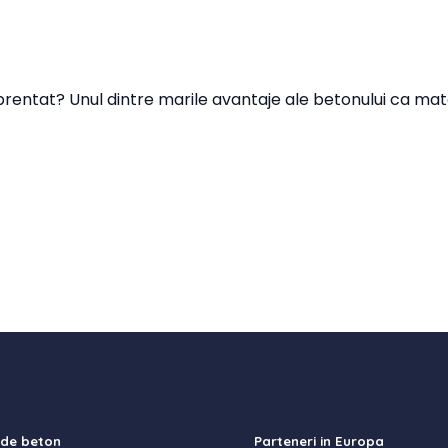
ntat? Unul dintre marile avantaje ale betonului ca mater
 de beton
Parteneri in Europa