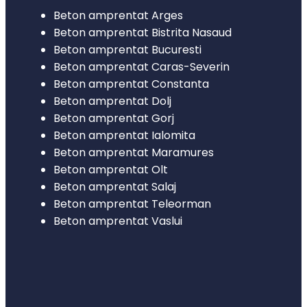
Beton amprentat Arges
Beton amprentat Bistrita Nasaud
Beton amprentat Bucuresti
Beton amprentat Caras-Severin
Beton amprentat Constanta
Beton amprentat Dolj
Beton amprentat Gorj
Beton amprentat Ialomita
Beton amprentat Maramures
Beton amprentat Olt
Beton amprentat Salaj
Beton amprentat Teleorman
Beton amprentat Vaslui