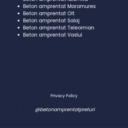
Beton amprentat Maramures
Beton amprentat Olt
Beton amprentat Salaj
Beton amprentat Teleorman
Beton amprentat Vaslui
Privacy Policy
@betonamprentatpreturi