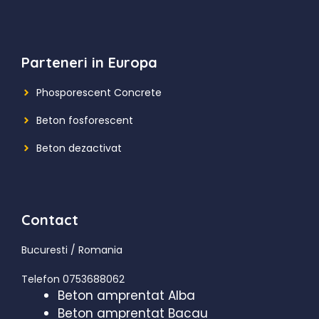
Parteneri in Europa
Phosporescent Concrete
Beton fosforescent
Beton dezactivat
Contact
Bucuresti / Romania
Telefon 0753688062
Beton amprentat Alba
Beton amprentat Bacau