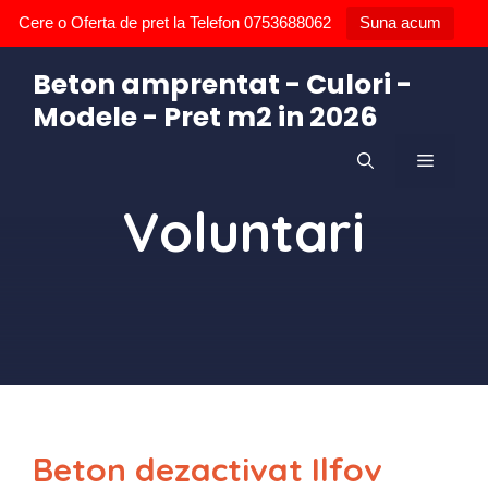
Cere o Oferta de pret la Telefon 0753688062
Suna acum
Sari
Beton amprentat - Culori -
la
Modele - Pret m2 in 2026
conținut
MENIU
Voluntari
Beton dezactivat Ilfov