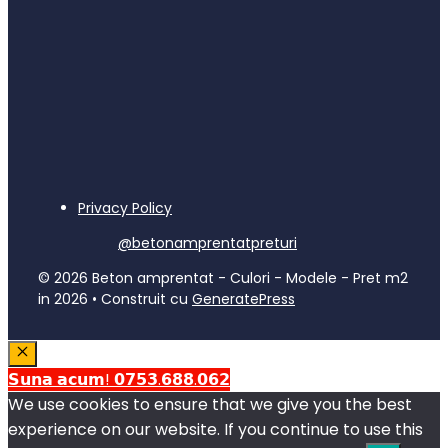
Privacy Policy
@betonamprentatpreturi
© 2026 Beton amprentat - Culori - Modele - Pret m2
in 2026
• Construit cu
GeneratePress
Close
𝗦𝘂𝗻𝗮 𝗮𝗰𝘂𝗺! 𝟬𝟳𝟱𝟯.𝟲𝟴𝟴.𝟬𝟲𝟮
We use cookies to ensure that we give you the best
experience on our website. If you continue to use this