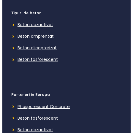
Tipuri de beton
Beton dezactivat
Beton amprentat
Beton elicopteriz
a
t
Beton fosforescent
Parteneri in Europa
Phosporescent Concrete
Beton fosforescent
Beton dezactivat