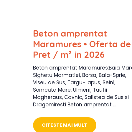
Beton amprentat
Maramures • Oferta de
Pret / m² in 2026
Beton amprentat Maramures:Baia Mar
Sighetu Marmatiei, Borsa, Baia-Sprie,
Viseu de Sus, Targu-Lapus, Seini,
Somcuta Mare, Ulmeni, Tautii
Magheraus, Cavnic, Salistea de Sus si
Dragomiresti Beton amprentat …
CITESTE MAI MULT