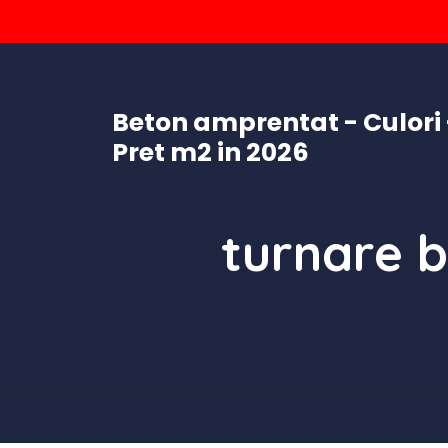
Sari
la
conținut
Beton amprentat - Culori 
Pret m2 in 2026
turnare 