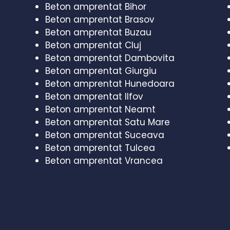
Beton amprentat Bihor
Beton amprentat Brasov
Beton amprentat Buzau
Beton amprentat Cluj
Beton amprentat Dambovita
Beton amprentat Giurgiu
Beton amprentat Hunedoara
Beton amprentat Ilfov
Beton amprentat Neamt
Beton amprentat Satu Mare
Beton amprentat Suceava
Beton amprentat Tulcea
Beton amprentat Vrancea