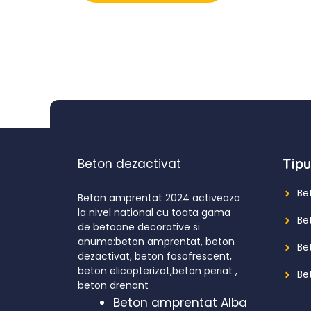
Tipu
Beton dezactivat
Be
Beton amprentat 2024 activeaza
la nivel national cu toata gama
Be
de betoane decorative si
anume:beton amprentat, beton
Be
dezactivat, beton fosofrescent,
beton elicopterizat,beton periat ,
Be
beton drenant
Beton amprentat Alba