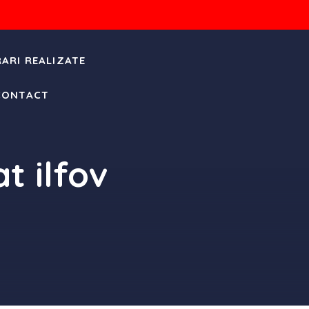
ARI REALIZATE
CONTACT
t ilfov