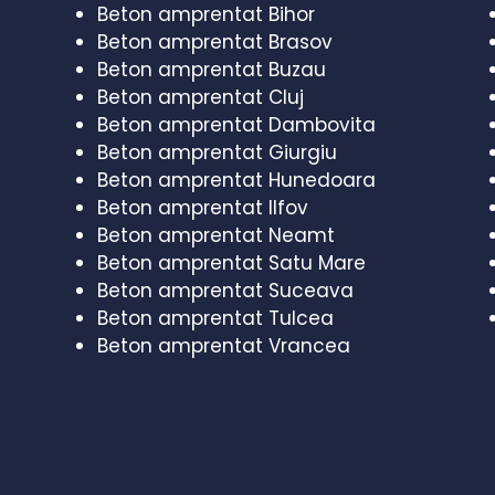
Beton amprentat Bihor
Beton amprentat Brasov
Beton amprentat Buzau
Beton amprentat Cluj
Beton amprentat Dambovita
Beton amprentat Giurgiu
Beton amprentat Hunedoara
Beton amprentat Ilfov
Beton amprentat Neamt
Beton amprentat Satu Mare
Beton amprentat Suceava
Beton amprentat Tulcea
Beton amprentat Vrancea