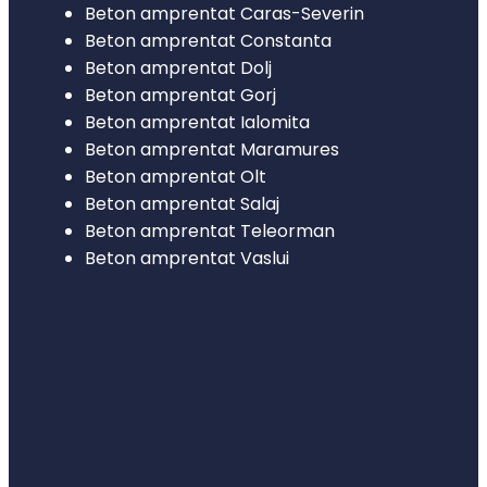
Beton amprentat Caras-Severin
Beton amprentat Constanta
Beton amprentat Dolj
Beton amprentat Gorj
Beton amprentat Ialomita
Beton amprentat Maramures
Beton amprentat Olt
Beton amprentat Salaj
Beton amprentat Teleorman
Beton amprentat Vaslui