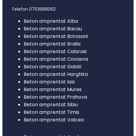
Telefon 0753688062
Beton amprentat Alba
Beton amprentat Bacau
Beton amprentat Botosani
Beton amprentat Braila
Beton amprentat Calarasi
Beton amprentat Covasna
Beton amprentat Galati
Beton amprentat Harghita
Beton amprentat Iasi
Beton amprentat Mures
Beton amprentat Prahova
Beton amprentat Sibiu
Beton amprentat Timis
Beton amprentat Valcea