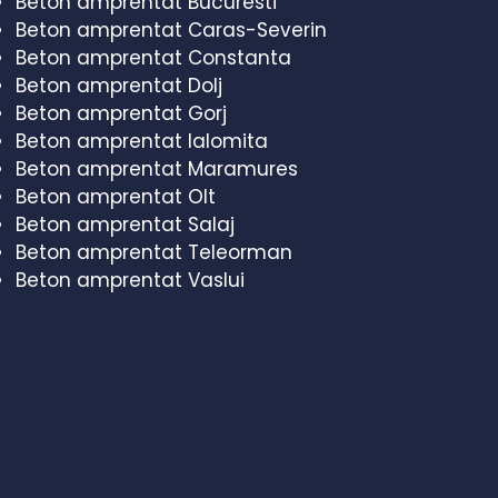
Beton amprentat Bucuresti
Beton amprentat Caras-Severin
Beton amprentat Constanta
Beton amprentat Dolj
Beton amprentat Gorj
Beton amprentat Ialomita
Beton amprentat Maramures
Beton amprentat Olt
Beton amprentat Salaj
Beton amprentat Teleorman
Beton amprentat Vaslui