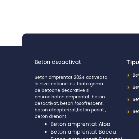
Tipu
Beton dezactivat
Be
Beton amprentat 2024 activeaza
la nivel national cu toata gama
Be
de betoane decorative si
anume:beton amprentat, beton
Be
dezactivat, beton fosofrescent,
beton elicopterizat,beton periat ,
Be
beton drenant
Beton amprentat Alba
Beton amprentat Bacau