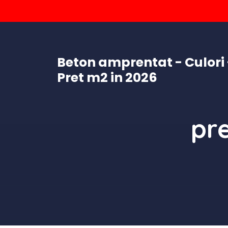
Sari
la
conținut
Beton amprentat - Culori 
Pret m2 in 2026
pr