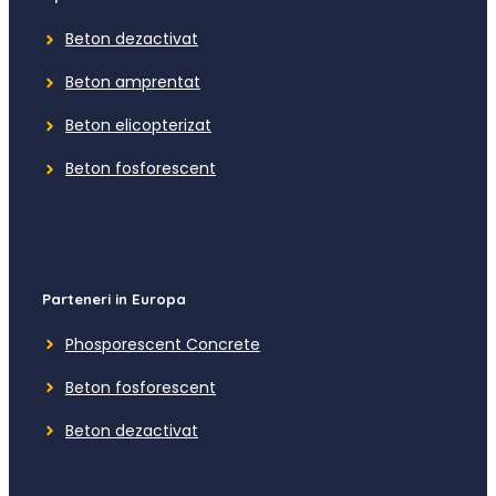
Beton dezactivat
Beton amprentat
Beton elicopteriz
a
t
Beton fosforescent
Parteneri in Europa
Phosporescent Concrete
Beton fosforescent
Beton dezactivat