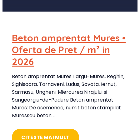
Beton amprentat Mures •
Oferta de Pret / m² in
2026
Beton amprentat Mures:Targu-Mures, Reghin,
Sighisoara, Tarnaveni, Ludus, Sovata, Iernut,
Sarmasu, Ungheni, Miercurea Nirajului si
Sangeorgiu-de-Padure Beton amprentat
Mures: De asemenea, numit beton stampilat
Muressau beton …
CITESTE MAI MULT