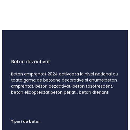
Beton dezactivat
Beton amprentat 2024 activeaza la nivel national cu
toata gama de betoane decorative si anume:beton
amprentat, beton dezactivat, beton fosofrescent,
beton elicopterizat,beton periat , beton drenant
Tipuri de beton