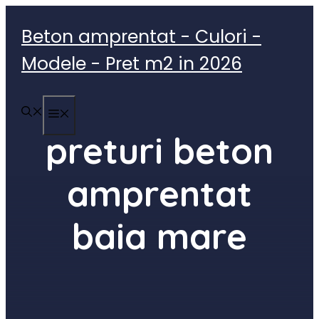
Sari
la
Beton amprentat - Culori -
conținut
Modele - Pret m2 in 2026
MENIU
preturi beton
amprentat
baia mare