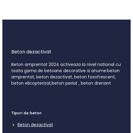
Beton dezactivat
Beton amprentat 2024 activeaza la nivel national cu
toata gama de betoane decorative si anume:beton
amprentat, beton dezactivat, beton fosofrescent,
beton elicopterizat,beton periat , beton drenant
Tipuri de beton
Beton dezactivat