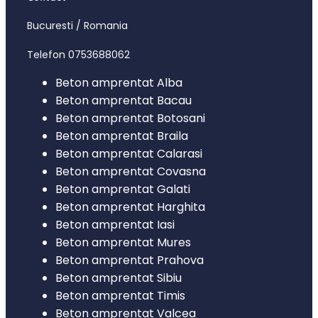
Bucuresti / Romania
Telefon 0753688062
Beton amprentat Alba
Beton amprentat Bacau
Beton amprentat Botosani
Beton amprentat Braila
Beton amprentat Calarasi
Beton amprentat Covasna
Beton amprentat Galati
Beton amprentat Harghita
Beton amprentat Iasi
Beton amprentat Mures
Beton amprentat Prahova
Beton amprentat Sibiu
Beton amprentat Timis
Beton amprentat Valcea