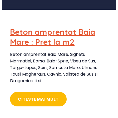
Beton amprentat Baia
Mare : Pret la m2
Beton amprentat Baia Mare, Sighetu
Marmatiei, Borsa, Baia-Sprie, Viseu de Sus,
Targu-Lapus, Seini, Somcuta Mare, Ulmeni,
Tautii Magheraus, Cavnic, Salistea de Sus si
Dragomiresti si …
CITESTE MAI MULT