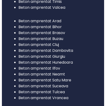
Beton amprentat Timis
Beton amprentat Valcea
Beton amprentat Arad
Beton amprentat Bihor
Beton amprentat Brasov
Beton amprentat Buzau
Beton amprentat Cluj
Beton amprentat Dambovita
Beton amprentat Giurgiu
Beton amprentat Hunedoara
Beton amprentat Ilfov
Beton amprentat Neamt
Beton amprentat Satu Mare
Beton amprentat Suceava
Beton amprentat Tulcea
Beton amprentat Vrancea