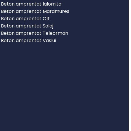
Beton amprentat Ialomita
Beton amprentat Maramures
Beton amprentat Olt
Beton amprentat Salaj
Beton amprentat Teleorman
Beton amprentat Vaslui