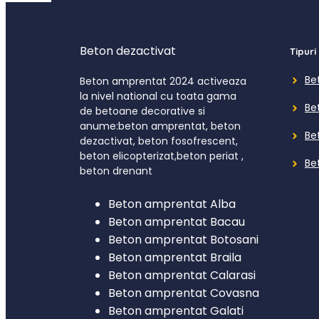
Beton dezactivat
Tipuri
Be
Beton amprentat 2024 activeaza
la nivel national cu toata gama
Be
de betoane decorative si
anume:beton amprentat, beton
Be
dezactivat, beton fosofrescent,
beton elicopterizat,beton periat ,
Be
beton drenant
Beton amprentat Alba
Beton amprentat Bacau
Beton amprentat Botosani
Beton amprentat Braila
Beton amprentat Calarasi
Beton amprentat Covasna
Beton amprentat Galati