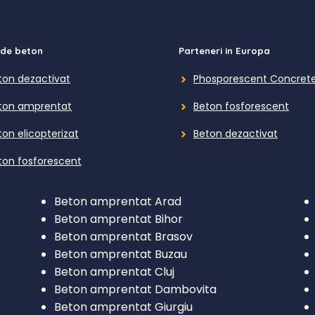
 de beton
Parteneri in Europa
ton dezactivat
Phosporescent Concret
ton amprentat
Beton fosforescent
ton elicopteriz
a
t
Beton dezactivat
ton fosforescent
Beton amprentat Arad
Beton amprentat Bihor
Beton amprentat Brasov
Beton amprentat Buzau
Beton amprentat Cluj
Beton amprentat Dambovita
Beton amprentat Giurgiu