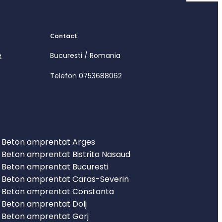
Contact
e
Bucuresti / Romania
Telefon 0753688062
Beton amprentat Arges
Beton amprentat Bistrita Nasaud
Beton amprentat Bucuresti
Beton amprentat Caras-Severin
Beton amprentat Constanta
Beton amprentat Dolj
Beton amprentat Gorj