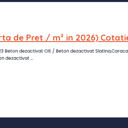
ta de Pret / m² in 2026) Cotati
23 Beton dezactivat Olt / Beton dezactivat Slatina,Caraca
ton dezactivat …