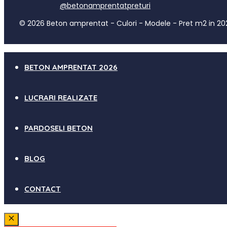
@betonamprentatpreturi
© 2026 Beton amprentat - Culori - Modele - Pret m2 in 20
BETON AMPRENTAT 2026
LUCRARI REALIZATE
PARDOSELI BETON
BLOG
CONTACT