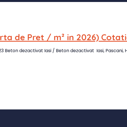
rta de Pret / m² in 2026) Cotati
23 Beton dezactivat Iasi / Beton dezactivat Iasi, Pascani, H