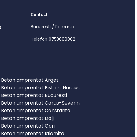
Contact
e
Bucuresti / Romania
Telefon 0753688062
Beton amprentat Arges
Beton amprentat Bistrita Nasaud
Beton amprentat Bucuresti
Beton amprentat Caras-Severin
Beton amprentat Constanta
Beton amprentat Dolj
Beton amprentat Gorj
Beton amprentat Ialomita