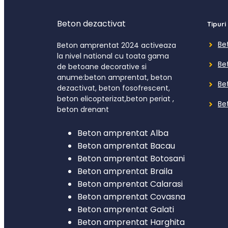
Beton dezactivat
Tipuri
Be
Beton amprentat 2024 activeaza
la nivel national cu toata gama
Be
de betoane decorative si
anume:beton amprentat, beton
Be
dezactivat, beton fosofrescent,
beton elicopterizat,beton periat ,
Be
beton drenant
Beton amprentat Alba
Beton amprentat Bacau
Beton amprentat Botosani
Beton amprentat Braila
Beton amprentat Calarasi
Beton amprentat Covasna
Beton amprentat Galati
Beton amprentat Harghita