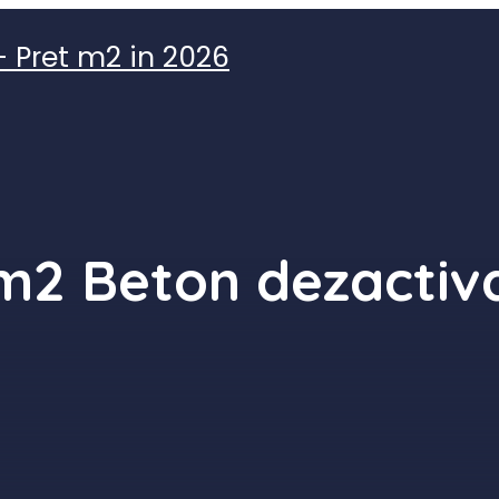
- Pret m2 in 2026
m2 Beton dezactiva