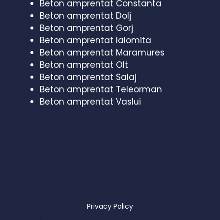
Beton amprentat Constanta
Beton amprentat Dolj
Beton amprentat Gorj
Beton amprentat Ialomita
Beton amprentat Maramures
Beton amprentat Olt
Beton amprentat Salaj
Beton amprentat Teleorman
Beton amprentat Vaslui
Privacy Policy