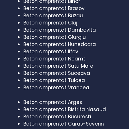
Beton amprentat Bihor
Beton amprentat Brasov
Beton amprentat Buzau
Beton amprentat Cluj
Beton amprentat Dambovita
Beton amprentat Giurgiu
Beton amprentat Hunedoara
Beton amprentat Ilfov
Beton amprentat Neamt
Beton amprentat Satu Mare
Beton amprentat Suceava
Beton amprentat Tulcea
Beton amprentat Vrancea
Beton amprentat Arges
Beton amprentat Bistrita Nasaud
Beton amprentat Bucuresti
Beton amprentat Caras-Severin