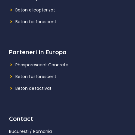
Beton elicopteriz
a
t
Beton fosforescent
Parteneri in Europa
Phosporescent Concrete
Beton fosforescent
Beton dezactivat
Contact
Bucuresti / Romania