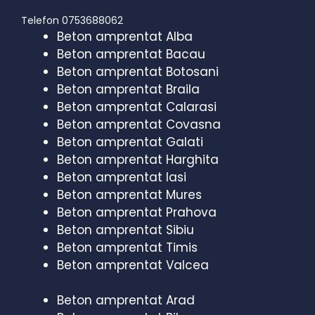
Telefon 0753688062
Beton amprentat Alba
Beton amprentat Bacau
Beton amprentat Botosani
Beton amprentat Braila
Beton amprentat Calarasi
Beton amprentat Covasna
Beton amprentat Galati
Beton amprentat Harghita
Beton amprentat Iasi
Beton amprentat Mures
Beton amprentat Prahova
Beton amprentat Sibiu
Beton amprentat Timis
Beton amprentat Valcea
Beton amprentat Arad