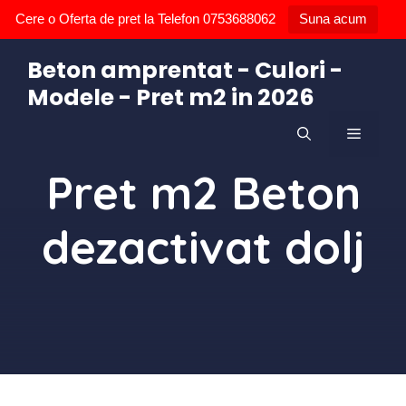
Cere o Oferta de pret la Telefon 0753688062
Suna acum
Sari
Beton amprentat - Culori -
la
Modele - Pret m2 in 2026
conținut
MENIU
Pret m2 Beton
dezactivat dolj