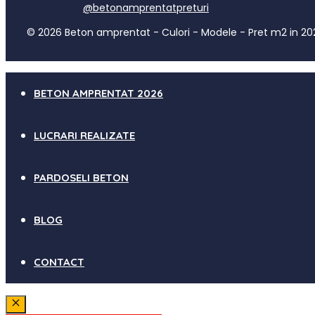
@betonamprentatpreturi
© 2026 Beton amprentat - Culori - Modele - Pret m2 in 20
BETON AMPRENTAT 2026
LUCRARI REALIZATE
PARDOSELI BETON
BLOG
CONTACT