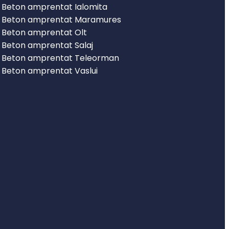
Beton amprentat Ialomita
Beton amprentat Maramures
Beton amprentat Olt
Beton amprentat Salaj
Beton amprentat Teleorman
Beton amprentat Vaslui