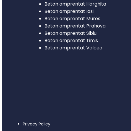
Beton amprentat Harghita
Beton amprentat Iasi
Beton amprentat Mures
Beton amprentat Prahova
Beton amprentat Sibiu
Beton amprentat Timis
Beton amprentat Valcea
Privacy Policy