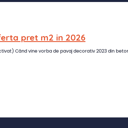
erta pret m2 in 2026
at) Când vine vorba de pavaj decorativ 2023 din beton, c