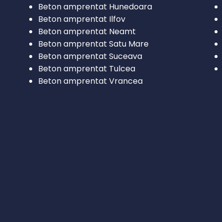
Beton amprentat Hunedoara
Beton amprentat Ilfov
Beton amprentat Neamt
Beton amprentat Satu Mare
Beton amprentat Suceava
Beton amprentat Tulcea
Beton amprentat Vrancea