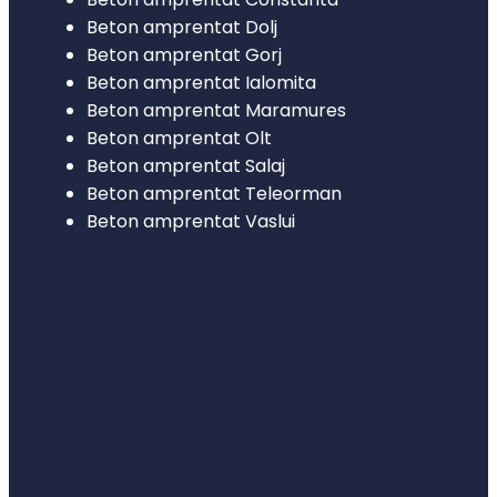
Beton amprentat Dolj
Beton amprentat Gorj
Beton amprentat Ialomita
Beton amprentat Maramures
Beton amprentat Olt
Beton amprentat Salaj
Beton amprentat Teleorman
Beton amprentat Vaslui