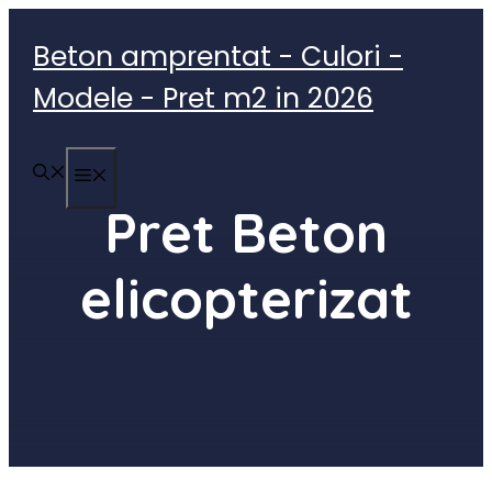
Sari
la
Beton amprentat - Culori -
conținut
Modele - Pret m2 in 2026
MENIU
Pret Beton
elicopterizat