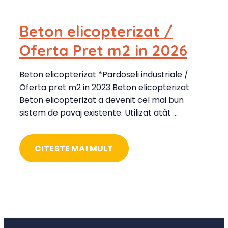
Beton elicopterizat /
Oferta Pret m2 in 2026
Beton elicopterizat *Pardoseli industriale /
Oferta pret m2 in 2023 Beton elicopterizat
Beton elicopterizat a devenit cel mai bun
sistem de pavaj existente. Utilizat atât …
CITESTE MAI MULT