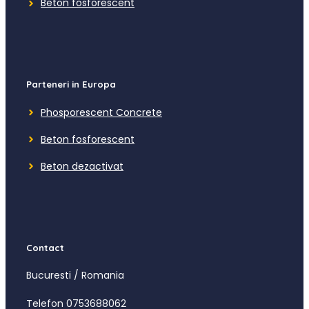
Beton fosforescent
Parteneri in Europa
Phosporescent Concrete
Beton fosforescent
Beton dezactivat
Contact
Bucuresti / Romania
Telefon 0753688062