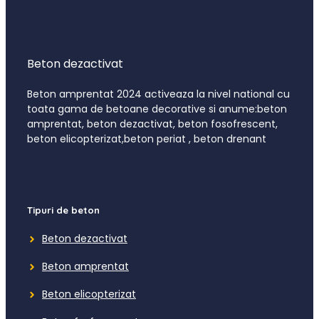
Beton dezactivat
Beton amprentat 2024 activeaza la nivel national cu
toata gama de betoane decorative si anume:beton
amprentat, beton dezactivat, beton fosofrescent,
beton elicopterizat,beton periat , beton drenant
Tipuri de beton
Beton dezactivat
Beton amprentat
Beton elicopteriz
a
t