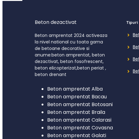
Beton dezactivat
Tipuri
Be
Beton amprentat 2024 activeaza
la nivel national cu toata gama
Be
de betoane decorative si
anume:beton amprentat, beton
Be
dezactivat, beton fosofrescent,
beton elicopterizat,beton periat ,
Be
beton drenant
Beton amprentat Alba
Beton amprentat Bacau
Beton amprentat Botosani
Beton amprentat Braila
Beton amprentat Calarasi
Beton amprentat Covasna
Beton amprentat Galati