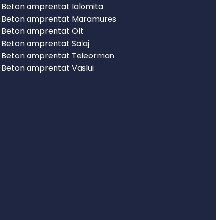
Beton amprentat Ialomita
Beton amprentat Maramures
Beton amprentat Olt
Beton amprentat Salaj
Beton amprentat Teleorman
Beton amprentat Vaslui