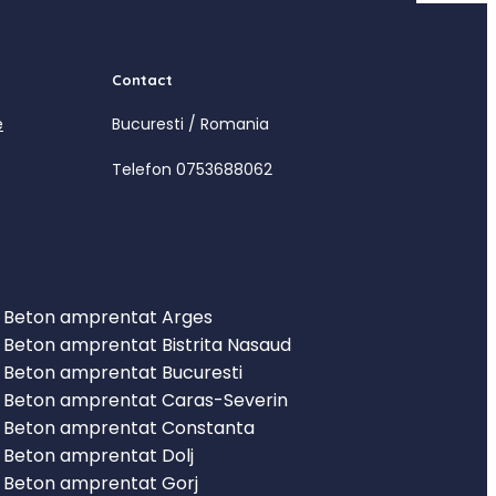
Contact
e
Bucuresti / Romania
Telefon 0753688062
Beton amprentat Arges
Beton amprentat Bistrita Nasaud
Beton amprentat Bucuresti
Beton amprentat Caras-Severin
Beton amprentat Constanta
Beton amprentat Dolj
Beton amprentat Gorj