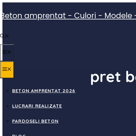
Sari
la
Beton amprentat - Culori - Modele 
conținut
MENIU
MENIU
pret 
BETON AMPRENTAT 2026
LUCRARI REALIZATE
PARDOSELI BETON