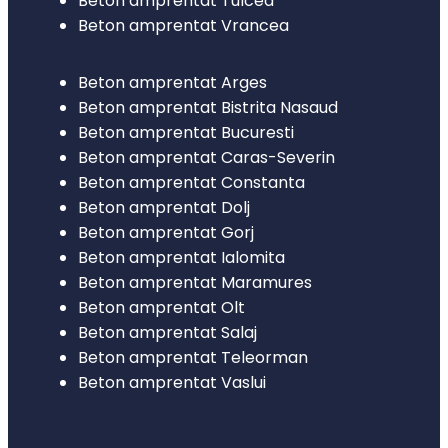
Beton amprentat Tulcea
Beton amprentat Vrancea
Beton amprentat Arges
Beton amprentat Bistrita Nasaud
Beton amprentat Bucuresti
Beton amprentat Caras-Severin
Beton amprentat Constanta
Beton amprentat Dolj
Beton amprentat Gorj
Beton amprentat Ialomita
Beton amprentat Maramures
Beton amprentat Olt
Beton amprentat Salaj
Beton amprentat Teleorman
Beton amprentat Vaslui