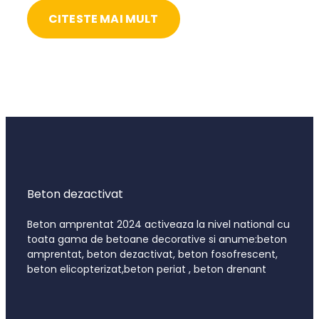
CITESTE MAI MULT
Beton dezactivat
Beton amprentat 2024 activeaza la nivel national cu
toata gama de betoane decorative si anume:beton
amprentat, beton dezactivat, beton fosofrescent,
beton elicopterizat,beton periat , beton drenant