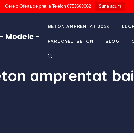
Cere o Oferta de pret la Telefon 0753688062
Suna acum
BETON AMPRENTAT 2026
LUCR
- Modele -
PARDOSELI BETON
BLOG
eton amprentat ba