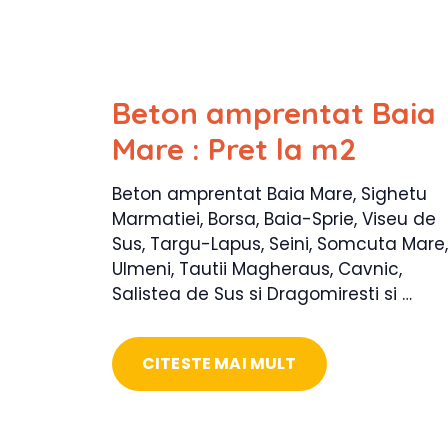
Beton amprentat Baia
Mare : Pret la m2
Beton amprentat Baia Mare, Sighetu
Marmatiei, Borsa, Baia-Sprie, Viseu de
Sus, Targu-Lapus, Seini, Somcuta Mare,
Ulmeni, Tautii Magheraus, Cavnic,
Salistea de Sus si Dragomiresti si …
CITESTE MAI MULT