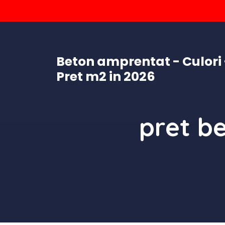
Sari
la
conținut
Beton amprentat - Culori 
Pret m2 in 2026
pret b