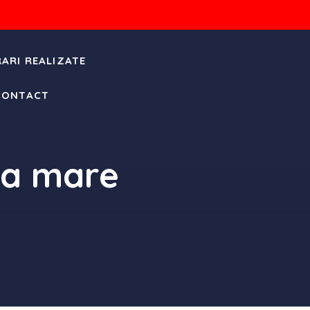
ARI REALIZATE
CONTACT
ia mare