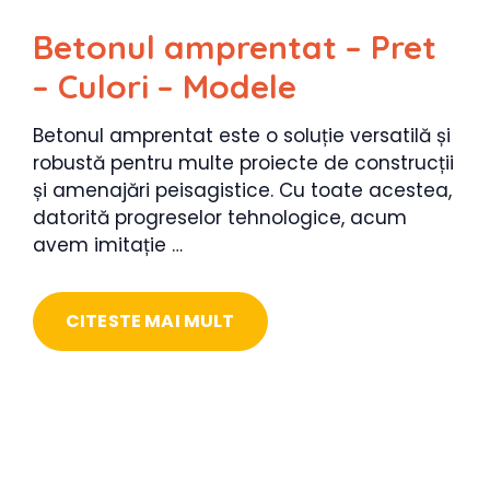
Betonul amprentat – Pret
– Culori – Modele
Betonul amprentat este o soluție versatilă și
robustă pentru multe proiecte de construcții
și amenajări peisagistice. Cu toate acestea,
datorită progreselor tehnologice, acum
avem imitație …
CITESTE MAI MULT