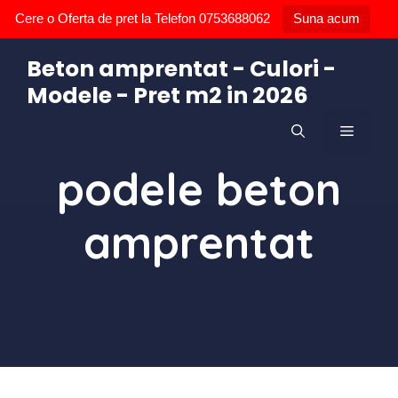
Cere o Oferta de pret la Telefon 0753688062
Suna acum
Sari
Beton amprentat - Culori -
la
Modele - Pret m2 in 2026
conținut
MENIU
podele beton
amprentat