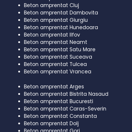
Beton amprentat Cluj
Beton amprentat Dambovita
Beton amprentat Giurgiu
Beton amprentat Hunedoara
Beton amprentat Ilfov
Beton amprentat Neamt
Beton amprentat Satu Mare
Beton amprentat Suceava
Beton amprentat Tulcea
Beton amprentat Vrancea
Beton amprentat Arges
Beton amprentat Bistrita Nasaud
Beton amprentat Bucuresti
Beton amprentat Caras-Severin
Beton amprentat Constanta
Beton amprentat Dolj
Beton amprentat Gorj