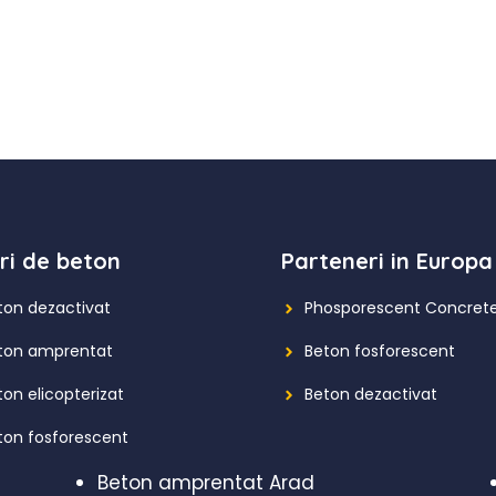
ri de beton
Parteneri in Europa
ton dezactivat
Phosporescent Concret
ton amprentat
Beton fosforescent
ton elicopteriz
a
t
Beton dezactivat
ton fosforescent
Beton amprentat Arad