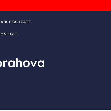
ARI REALIZATE
CONTACT
prahova