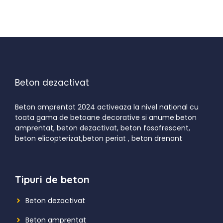
Beton dezactivat
Beton amprentat 2024 activeaza la nivel national cu
toata gama de betoane decorative si anume:beton
amprentat, beton dezactivat, beton fosofrescent,
beton elicopterizat,beton periat , beton drenant
Tipuri de beton
Beton dezactivat
Beton amprentat