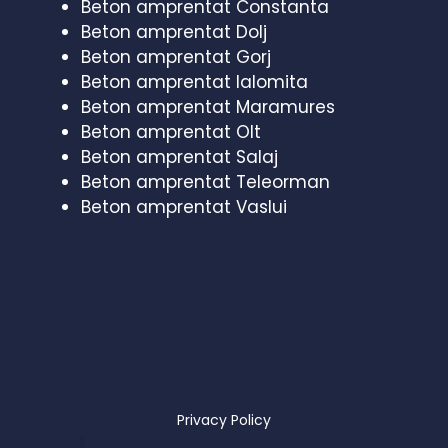
Beton amprentat Constanta
Beton amprentat Dolj
Beton amprentat Gorj
Beton amprentat Ialomita
Beton amprentat Maramures
Beton amprentat Olt
Beton amprentat Salaj
Beton amprentat Teleorman
Beton amprentat Vaslui
Privacy Policy