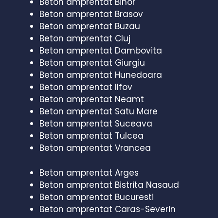
Beton amprentat Bihor
Beton amprentat Brasov
Beton amprentat Buzau
Beton amprentat Cluj
Beton amprentat Dambovita
Beton amprentat Giurgiu
Beton amprentat Hunedoara
Beton amprentat Ilfov
Beton amprentat Neamt
Beton amprentat Satu Mare
Beton amprentat Suceava
Beton amprentat Tulcea
Beton amprentat Vrancea
Beton amprentat Arges
Beton amprentat Bistrita Nasaud
Beton amprentat Bucuresti
Beton amprentat Caras-Severin